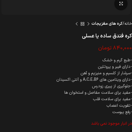
بزرگنمایی تصویر
خانه
کره های مغزیجات
کره فندق ساده يا عسلی
840,000
تومان
-طبع گرم و خشک
-دارای فیبر و پروتئین
-سرشار از کلسیم و منیزیم و آهن
-دارای ویتامین های A،C،E،B6 و آنتی اکسیدان
-جلوگیری از پیری زودرس
-مفید برای سلامت مفاصل و استخوان ها
-مفید برای سلامت قلب
-تقویت اعصاب
-رفع یبوست
در انبار موجود نمی باشد