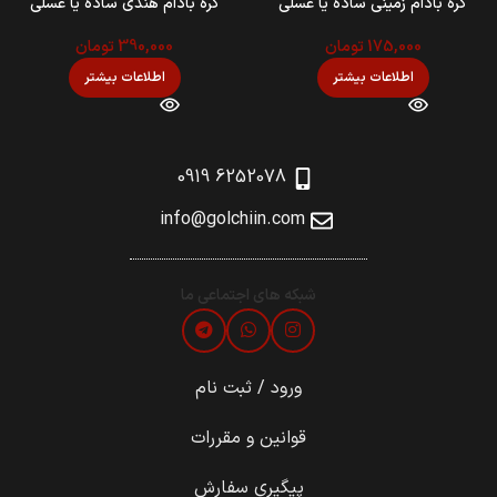
کره بادام زمینی ساده يا عسلی
کره بادام هندی ساده یا عسلی
175,000
تومان
390,000
تومان
اطلاعات بیشتر
اطلاعات بیشتر
6252078 0919
info@golchiin.com
شبکه های اجتماعی ما
ورود / ثبت نام
قوانین و مقررات
پیگیری سفارش