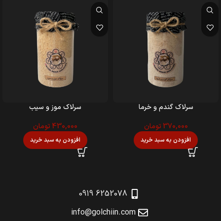
سرلاک گندم و خرما
سرلاک موز و سیب
370,000
تومان
430,000
تومان
افزودن به سبد خرید
افزودن به سبد خرید
6252078 0919
info@golchiin.com