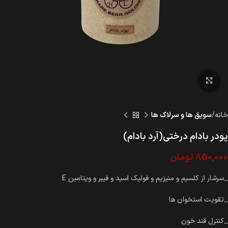
بزرگنمایی تصویر
خانه
سویق ها و سرلاک ها
پودر بادام درختی(آرد بادام)
850,000
تومان
_سرشار از کلسیم و منیزیم و فولیک اسید و فیبر و ویتامین E
_تقویت استخوان ها
_کنترل قند خون