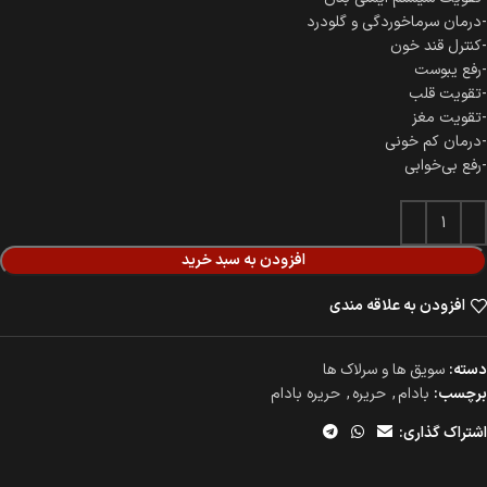
-درمان سرماخوردگی و گلودرد
-کنترل قند خون
-رفع یبوست
-تقویت قلب
-تقویت مغز
-درمان کم خونی
-رفع بی‌خوابی
افزودن به سبد خرید
افزودن به علاقه مندی
دسته:
سویق ها و سرلاک ها
برچسب:
بادام
,
حریره
,
حریره بادام
اشتراک گذاری: