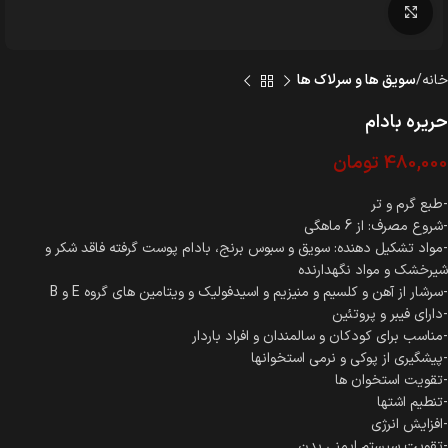
بزرگنمایی تصویر
خانه
سویق ها و سرلاک ها
حریره بادام
480,000
تومان
-طبع گرم و تر
-شروع مصرف: از 6 ماهگی
-مواد تشکیل دهنده: سویق و سبوس برنج، بادام پوست گرفته فاقد شکر و
شیرخشک و مواد نگهدارنده
-سرشار از آهن و کلسیم و منیزیم و اسیدفولیک و ویتامین های گروه E و B
-دارای فیبر و پروتئین
-مناسب برای کودکان و سالمندان و افراد باردار
-پیشگیری از پوکی و نرمی استخوانها
-تقویت استخوان ها
-تنطیم اشتها
-افزایش انرژی
-تقویت سیستم ایمنی بدن