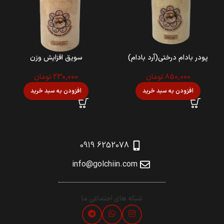
پودر بادام درختی(آرد بادام)
سویق افزایش وزن
850,000
تومان
230,000
تومان
افزودن به سبد خرید
افزودن به سبد خرید
6252078 0919
info@golchiin.com
شبکه های اجتماعی ما