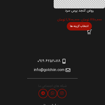
روغن کنجد پرس سرد
870,000
تومان
–
1,700,000
تومان
انتخاب گزینه ها
6252078 0919
info@golchiin.com
شبکه های اجتماعی ما