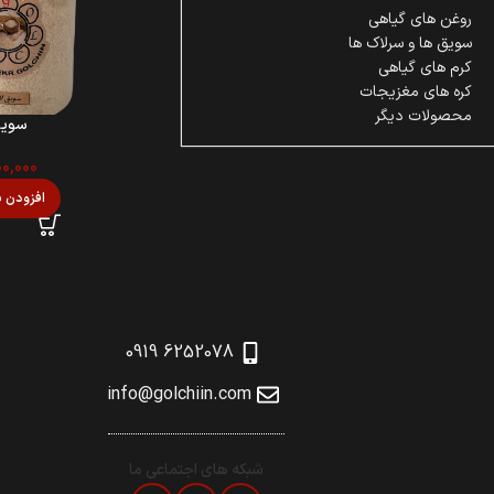
روغن های گیاهی
سویق ها و سرلاک ها
کرم های گیاهی
کره های مغزیجات
محصولات دیگر
سویق
0,000
افزودن ب
6252078 0919
info@golchiin.com
شبکه های اجتماعی ما