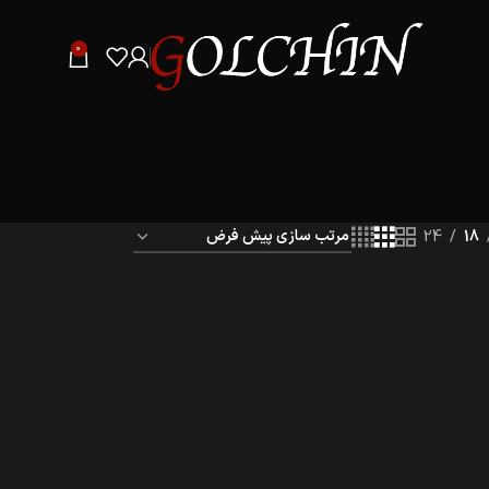
0
24
18