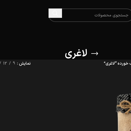
لاغری
ورده “لاغری”
نمایش
9
12