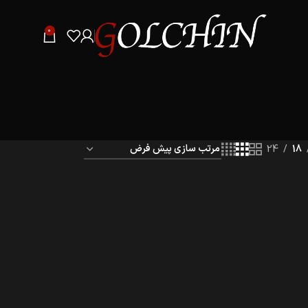
0
24
18