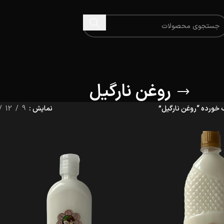
روغن نارگیل
ورده “روغن نارگیل”
نمایش
9
12