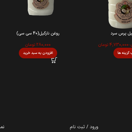
یل پرس سرد
روغن نارگیل(40 سی سی)
–
4,730,000
تومان
280,000
تومان
 گزینه ها
افزودن به سبد خرید
ورود / ثبت نام
نما