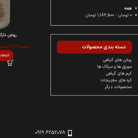
همه
0
تومان
-
1,182,500
تومان
روغن نارگ
دسته‌ بندی محصولات
2,370,000
تومان
انتخاب
روغن های گیاهی
سویق ها و سرلاک ها
کرم های گیاهی
کره های مغزیجات
محصولات دیگر
6252078 0919